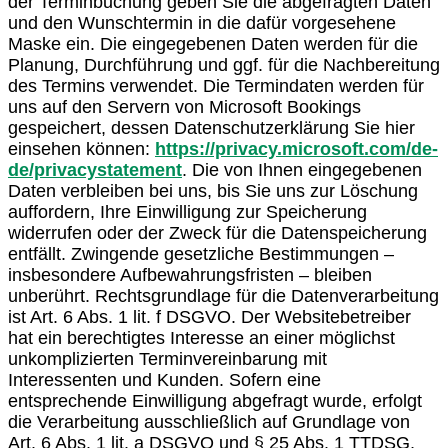
der Terminbuchung geben Sie die abgefragten Daten
und den Wunschtermin in die dafür vorgesehene
Maske ein. Die eingegebenen Daten werden für die
Planung, Durchführung und ggf. für die Nachbereitung
des Termins verwendet. Die Termindaten werden für
uns auf den Servern von Microsoft Bookings
gespeichert, dessen Datenschutzerklärung Sie hier
einsehen können:
https://privacy.microsoft.com/de-
de/privacystatement
. Die von Ihnen eingegebenen
Daten verbleiben bei uns, bis Sie uns zur Löschung
auffordern, Ihre Einwilligung zur Speicherung
widerrufen oder der Zweck für die Datenspeicherung
entfällt. Zwingende gesetzliche Bestimmungen –
insbesondere Aufbewahrungsfristen – bleiben
unberührt. Rechtsgrundlage für die Datenverarbeitung
ist Art. 6 Abs. 1 lit. f DSGVO. Der Websitebetreiber
hat ein berechtigtes Interesse an einer möglichst
unkomplizierten Terminvereinbarung mit
Interessenten und Kunden. Sofern eine
entsprechende Einwilligung abgefragt wurde, erfolgt
die Verarbeitung ausschließlich auf Grundlage von
Art. 6 Abs. 1 lit. a DSGVO und § 25 Abs. 1 TTDSG,