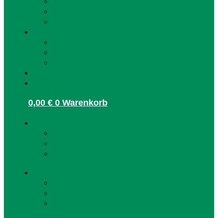
Kunden-Info
FAQ Kunden
HaslachCARD registrieren
Infos für Betriebe
Akzeptanzpartner
Arbeitgeber
Terminbuchung
Gutschein-Shop
Kontakt
0,00
€
0
Warenkorb
Kunden Login
Partner Login
Arbeitgeber Login
Kunden Login
Partner Login
Arbeitgeber Login