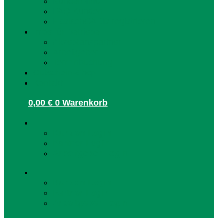
Kunden-Info
FAQ Kunden
HaslachCARD registrieren
Infos für Betriebe
Akzeptanzpartner
Arbeitgeber
Terminbuchung
Gutschein-Shop
Kontakt
0,00
€
0
Warenkorb
Kunden Login
Partner Login
Arbeitgeber Login
Kunden Login
Partner Login
Arbeitgeber Login