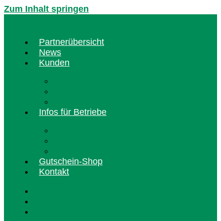
Zum Inhalt springen
Partnerübersicht
News
Kunden
Kunden-Info
FAQ Kunden
HaslachCARD registrieren
Infos für Betriebe
Akzeptanzpartner
Arbeitgeber
Terminbuchung
Gutschein-Shop
Kontakt
Partnerübersicht
News
Kunden