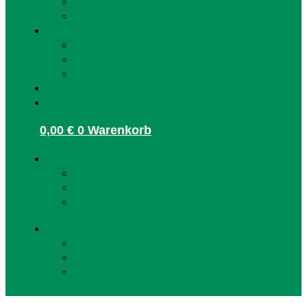
FAQ Kunden
HaslachCARD registrieren
Infos für Betriebe
Akzeptanzpartner
Arbeitgeber
Terminbuchung
Gutschein-Shop
Kontakt
0,00
€
0
Warenkorb
Kunden Login
Partner Login
Arbeitgeber Login
Kunden Login
Partner Login
Arbeitgeber Login