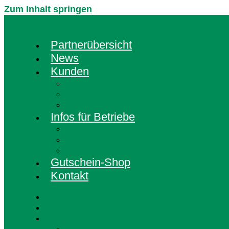
Zum Inhalt springen
Partnerübersicht
News
Kunden
Kunden-Info
FAQ Kunden
HaslachCARD registrieren
Infos für Betriebe
Akzeptanzpartner
Arbeitgeber
Terminbuchung
Gutschein-Shop
Kontakt
Partnerübersicht
News
Kunden