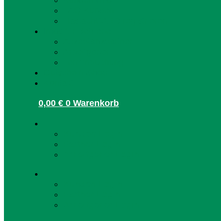
Kunden-Info
FAQ Kunden
HaslachCARD registrieren
Infos für Betriebe
Akzeptanzpartner
Arbeitgeber
Terminbuchung
Gutschein-Shop
Kontakt
0,00
€
0
Warenkorb
Kunden Login
Partner Login
Arbeitgeber Login
Kunden Login
Partner Login
Arbeitgeber Login