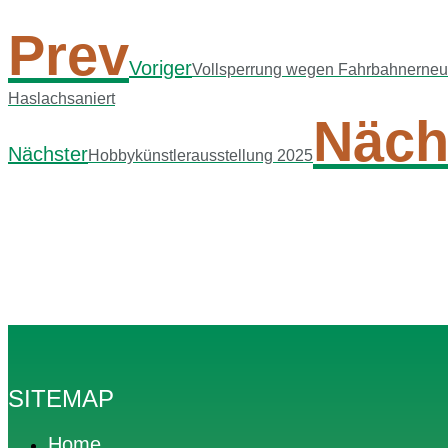
Prev
Voriger
Vollsperrung wegen Fahrbahnerneuer
Haslachsaniert
Näch
Nächster
Hobbykünstlerausstellung 2025
SITEMAP
Home