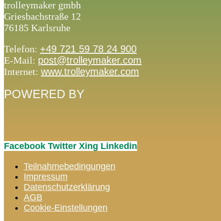
trolleymaker gmbh
Griesbachstraße 12
76185 Karlsruhe
Telefon:
+49 721 59 78 24 900
E-Mail:
post@trolleymaker.com
Internet:
www.trolleymaker.com
POWERED BY
Facebook
Twitter
Xing
Linkedin
Teilnahmebedingungen
Impressum
Datenschutzerklärung
AGB
Cookie-Einstellungen