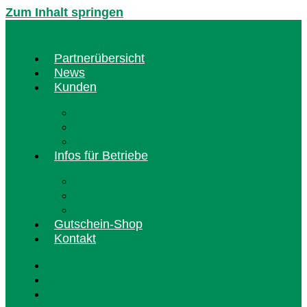
Zum Inhalt springen
Partnerübersicht
News
Kunden
Kunden-Info
FAQ Kunden
HaslachCARD registrieren
Infos für Betriebe
Akzeptanzpartner
Arbeitgeber
Terminbuchung
Gutschein-Shop
Kontakt
Partnerübersicht
News
Kunden