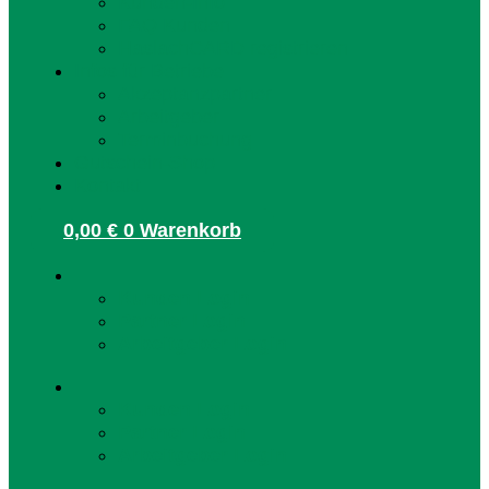
Kunden-Info
FAQ Kunden
HaslachCARD registrieren
Infos für Betriebe
Akzeptanzpartner
Arbeitgeber
Terminbuchung
Gutschein-Shop
Kontakt
0,00
€
0
Warenkorb
Kunden Login
Partner Login
Arbeitgeber Login
Kunden Login
Partner Login
Arbeitgeber Login