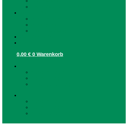
FAQ Kunden
HaslachCARD registrieren
Infos für Betriebe
Akzeptanzpartner
Arbeitgeber
Terminbuchung
Gutschein-Shop
Kontakt
0,00
€
0
Warenkorb
Kunden Login
Partner Login
Arbeitgeber Login
Kunden Login
Partner Login
Arbeitgeber Login